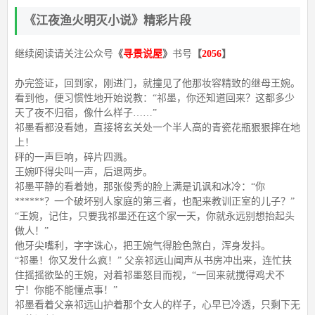
《江夜渔火明灭小说》精彩片段
继续阅读请关注公众号
《
寻景说屋
》
书号
【
2056
】
办完签证，回到家，刚进门，就撞见了他那妆容精致的继母王婉。
看到他，便习惯性地开始说教：“祁墨，你还知道回来？这都多少
天了夜不归宿，像什么样子……”
祁墨看都没看她，直接将玄关处一个半人高的青瓷花瓶狠狠摔在地
上！
砰的一声巨响，碎片四溅。
王婉吓得尖叫一声，后退两步。
祁墨平静的看着她，那张俊秀的脸上满是讥讽和冰冷：“你
******？一个破坏别人家庭的第三者，也配来教训正室的儿子？”
“王婉，记住，只要我祁墨还在这个家一天，你就永远别想抬起头
做人！”
他牙尖嘴利，字字诛心，把王婉气得脸色煞白，浑身发抖。
“祁墨！你又发什么疯！” 父亲祁远山闻声从书房冲出来，连忙扶
住摇摇欲坠的王婉，对着祁墨怒目而视，“一回来就搅得鸡犬不
宁！你能不能懂点事！”
祁墨看着父亲祁远山护着那个女人的样子，心早已冷透，只剩下无